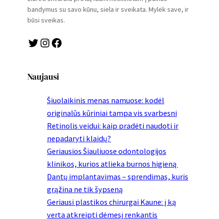
bandymus su savo kūnu, siela ir sveikata. Mylėk save, ir
būsi sveikas.
Twitter
Instagram
Facebook
Naujausi
Šiuolaikinis menas namuose: kodėl
originalūs kūriniai tampa vis svarbesni
Retinolis veidui: kaip pradėti naudoti ir
nepadaryti klaidų?
Geriausios Šiauliuose odontologijos
klinikos, kurios atlieka burnos higieną
Dantų implantavimas – sprendimas, kuris
grąžina ne tik šypseną
Geriausi plastikos chirurgai Kaune: į ką
verta atkreipti dėmesį renkantis