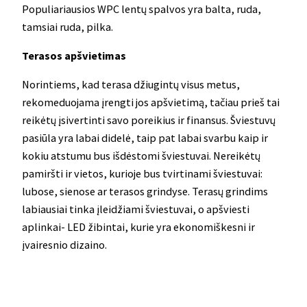
Populiariausios WPC lentų spalvos yra balta, ruda,
tamsiai ruda, pilka.
Terasos apšvietimas
Norintiems, kad terasa džiugintų visus metus,
rekomeduojama įrengti jos apšvietimą, tačiau prieš tai
reikėtų įsivertinti savo poreikius ir finansus. Šviestuvų
pasiūla yra labai didelė, taip pat labai svarbu kaip ir
kokiu atstumu bus išdėstomi šviestuvai. Nereikėtų
pamiršti ir vietos, kurioje bus tvirtinami šviestuvai:
lubose, sienose ar terasos grindyse. Terasų grindims
labiausiai tinka įleidžiami šviestuvai, o apšviesti
aplinkai- LED žibintai, kurie yra ekonomiškesni ir
įvairesnio dizaino.