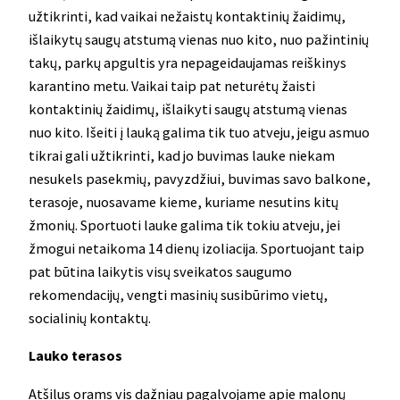
užtikrinti, kad vaikai nežaistų kontaktinių žaidimų,
išlaikytų saugų atstumą vienas nuo kito, nuo pažintinių
takų, parkų apgultis yra nepageidaujamas reiškinys
karantino metu. Vaikai taip pat neturėtų žaisti
kontaktinių žaidimų, išlaikyti saugų atstumą vienas
nuo kito. Išeiti į lauką galima tik tuo atveju, jeigu asmuo
tikrai gali užtikrinti, kad jo buvimas lauke niekam
nesukels pasekmių, pavyzdžiui, buvimas savo balkone,
terasoje, nuosavame kieme, kuriame nesutins kitų
žmonių. Sportuoti lauke galima tik tokiu atveju, jei
žmogui netaikoma 14 dienų izoliacija. Sportuojant taip
pat būtina laikytis visų sveikatos saugumo
rekomendacijų, vengti masinių susibūrimo vietų,
socialinių kontaktų.
Lauko terasos
Atšilus orams vis dažniau pagalvojame apie malonų