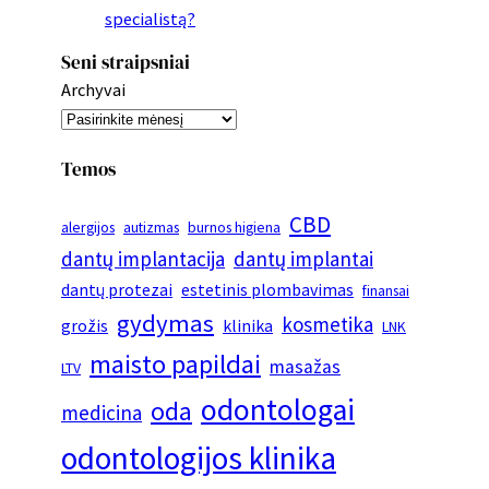
specialistą?
Seni straipsniai
Archyvai
Temos
CBD
alergijos
autizmas
burnos higiena
dantų implantacija
dantų implantai
dantų protezai
estetinis plombavimas
finansai
gydymas
kosmetika
grožis
klinika
LNK
maisto papildai
masažas
LTV
odontologai
oda
medicina
odontologijos klinika