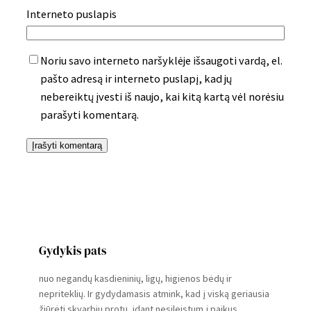
Interneto puslapis
Noriu savo interneto naršyklėje išsaugoti vardą, el.
pašto adresą ir interneto puslapį, kad jų
nebereiktų įvesti iš naujo, kai kitą kartą vėl norėsiu
parašyti komentarą.
Gydykis pats
nuo negandų kasdieninių, ligų, higienos bėdų ir
nepriteklių. Ir gydydamasis atmink, kad į viską geriausia
žiūrėti skvarbiu protu, idant nesileistum į paikus