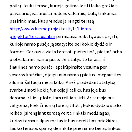
poilsį. Jauki terasa, kurioje galima leisti laiką gražiais
pavasario, vasaros ar rudens vakarais, būtų tinkamas
pasirinkimas. Nusprendus įsirengti terasą
http://www.kiemoprojektai.lt/lt/kiemo-
projektai/terasos.htm
pirmiausia reikėtų apsispręsti,
kurioje namo pusėje ją statysite bei kokio dydžio ir
formos. Geriausia vieta terasai- pietrytinė, pietinė arba
pietvakarinė namo pusė. Jei statysite terasą iš
šiaurinės namo pusės- apsirūpinsite vėsuma per
vasaros karščius, o jeigu nuo namo į pietus- mėgausites
šiluma šaltuoju metų laiku. Prieš pradedant statybą
svarbu žinoti kokią funkciją ji atliks. Kas joje bus
daroma ir kiek ploto tam reikia skirti. Ar tersoje bus
valgoma, kiek žmonių turėtų tilpti, kokio dydžio stalo
reikės. Įsirengiant terasą verta rinktis medžiagas,
kurios tarnaus ilgus metus ir bus nereiklios priežiūrai.
Lauko terasos spalvą derinkite prie namo bei aplinkos.