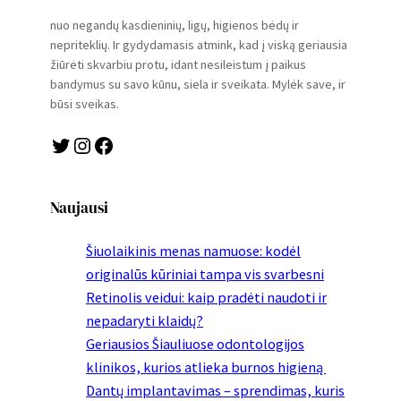
nuo negandų kasdieninių, ligų, higienos bėdų ir
nepriteklių. Ir gydydamasis atmink, kad į viską geriausia
žiūrėti skvarbiu protu, idant nesileistum į paikus
bandymus su savo kūnu, siela ir sveikata. Mylėk save, ir
būsi sveikas.
Twitter
Instagram
Facebook
Naujausi
Šiuolaikinis menas namuose: kodėl
originalūs kūriniai tampa vis svarbesni
Retinolis veidui: kaip pradėti naudoti ir
nepadaryti klaidų?
Geriausios Šiauliuose odontologijos
klinikos, kurios atlieka burnos higieną
Dantų implantavimas – sprendimas, kuris