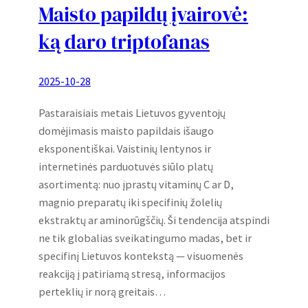
Maisto papildų įvairovė:
ką daro triptofanas
2025-10-28
Pastaraisiais metais Lietuvos gyventojų
domėjimasis maisto papildais išaugo
eksponentiškai. Vaistinių lentynos ir
internetinės parduotuvės siūlo platų
asortimentą: nuo įprastų vitaminų C ar D,
magnio preparatų iki specifinių žolelių
ekstraktų ar aminorūgščių. Ši tendencija atspindi
ne tik globalias sveikatingumo madas, bet ir
specifinį Lietuvos kontekstą — visuomenės
reakciją į patiriamą stresą, informacijos
perteklių ir norą greitais…