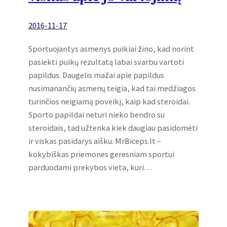
2016-11-17
Sportuojantys asmenys puikiai žino, kad norint
pasiekti puikų rezultatą labai svarbu vartoti
papildus. Daugelis mažai apie papildus
nusimanančių asmenų teigia, kad tai medžiagos
turinčios neigiamą poveikį, kaip kad steroidai.
Sporto papildai neturi nieko bendro su
steroidais, tad užtenka kiek daugiau pasidomėti
ir viskas pasidarys aišku. MrBiceps.lt –
kokybiškas priemones geresniam sportui
parduodami prekybos vieta, kuri…