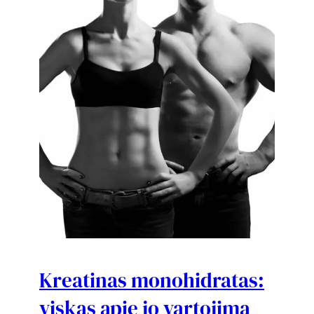
Kreatinas monohidratas:
viskas apie jo vartojimą