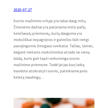
2020-07-27
Svorio mažinimo srityje yra labai daug mitų.
Žmonėms dažnai yra patariama imtis pačių
keisčiausių priemonių, kurių dauguma yra
moksliškai nepagrįstos ir galinčios būti netgi
pavojingomis žmogaus sveikatai. Tačiau, laimei,
bėgant metams mokslininkai atrado ne vieną
būdą, kuris gali tapti veiksminga svorio
mažinimo priemone. Todėl jei jau kurį laiką
bandote atsikratyti svorio, pateikiame jums
keletą naudingų…