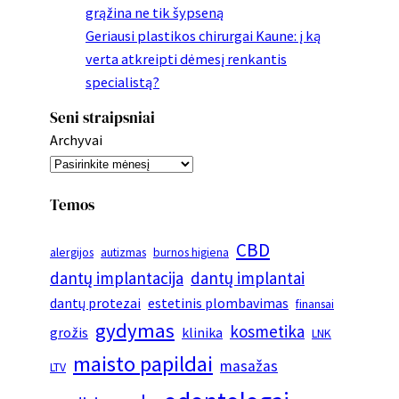
grąžina ne tik šypseną
Geriausi plastikos chirurgai Kaune: į ką
verta atkreipti dėmesį renkantis
specialistą?
Seni straipsniai
Archyvai
Temos
CBD
alergijos
autizmas
burnos higiena
dantų implantacija
dantų implantai
dantų protezai
estetinis plombavimas
finansai
gydymas
kosmetika
grožis
klinika
LNK
maisto papildai
masažas
LTV