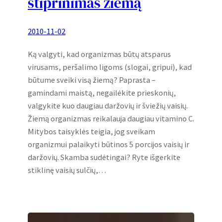
stiprinimas žiemą
2010-11-02
Ką valgyti, kad organizmas būtų atsparus
virusams, peršalimo ligoms (slogai, gripui), kad
būtume sveiki visą žiemą? Paprasta –
gamindami maistą, negailėkite prieskonių,
valgykite kuo daugiau daržovių ir šviežių vaisių.
Žiemą organizmas reikalauja daugiau vitamino C.
Mitybos taisyklės teigia, jog sveikam
organizmui palaikyti būtinos 5 porcijos vaisių ir
daržovių. Skamba sudėtingai? Ryte išgerkite
stiklinę vaisių sulčių,…