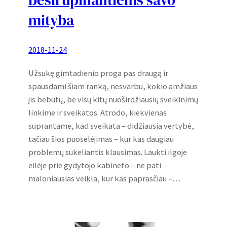
besirūpinantiems savo
mityba
2018-11-24
Užsukę gimtadienio proga pas draugą ir
spausdami šiam ranką, nesvarbu, kokio amžiaus
jis bebūtų, be visų kitų nuoširdžiausių sveikinimų
linkime ir sveikatos. Atrodo, kiekvienas
suprantame, kad sveikata – didžiausia vertybė,
tačiau šios puoselėjimas – kur kas daugiau
problemų sukeliantis klausimas. Laukti ilgoje
eilėje prie gydytojo kabineto – ne pati
maloniausias veikla, kur kas paprasčiau –…