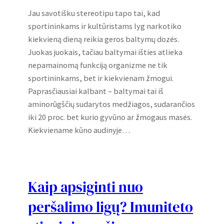
Jau savotišku stereotipu tapo tai, kad
sportininkams ir kultūristams lyg narkotiko
kiekvieną dieną reikia geros baltymų dozės.
Juokas juokais, tačiau baltymai išties atlieka
nepamainomą funkciją organizme ne tik
sportininkams, bet ir kiekvienam žmogui.
Paprasčiausiai kalbant – baltymai tai iš
aminorūgščių sudarytos medžiagos, sudarančios
iki 20 proc. bet kurio gyvūno ar žmogaus masės.
Kiekviename kūno audinyje…
Kaip apsiginti nuo
peršalimo ligų? Imuniteto