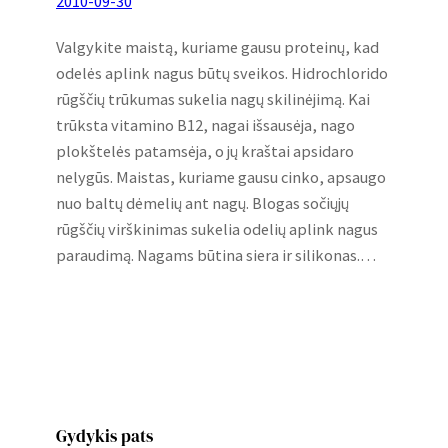
2010-09-30
Valgykite maistą, kuriame gausu proteinų, kad
odelės aplink nagus būtų sveikos. Hidrochlorido
rūgščių trūkumas sukelia nagų skilinėjimą. Kai
trūksta vitamino B12, nagai išsausėja, nago
plokštelės patamsėja, o jų kraštai apsidaro
nelygūs. Maistas, kuriame gausu cinko, apsaugo
nuo baltų dėmelių ant nagų. Blogas sočiųjų
rūgščių virškinimas sukelia odelių aplink nagus
paraudimą. Nagams būtina siera ir silikonas.…
Gydykis pats