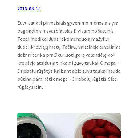
2016-08-18
Zuvu taukai pirmaisiais gyvenimo mėnesiais yra
pagrindinis ir svarbiausias D vitamino šaltinis.
Todėl medikai Juos rekomenduoja mažyliui
duoti iki dviejų metų. Tačiau, vaistinėje tėveliams
dažnai tenka pralūkuriuoti gerą valandėlę kol
krepšyje atsiduria tinkami zuvu taukai. Omega –
3 riebalų rūgštys Kalbant apie zuvu taukai nauda
būtina paminėti omega – 3 riebalų rūgštis. Šios
rūgštys itin…