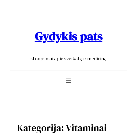
Eiti
prie
turinio
Gydykis pats
straipsniai apie sveikatą ir mediciną
Kategorija:
Vitaminai