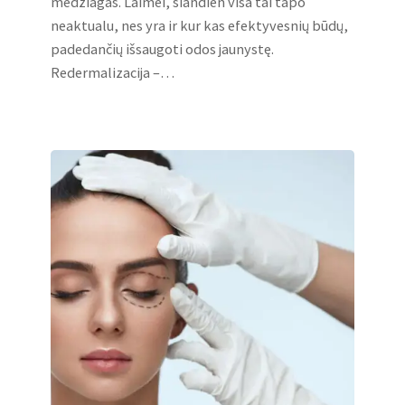
medžiagas. Laimei, šiandien visa tai tapo
neaktualu, nes yra ir kur kas efektyvesnių būdų,
padedančių išsaugoti odos jaunystę.
Redermalizacija –…