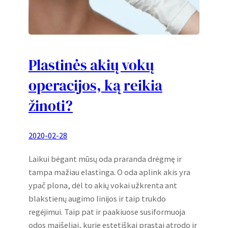
Plastinės akių vokų
operacijos, ką reikia
žinoti?
2020-02-28
Laikui bėgant mūsų oda praranda drėgmę ir
tampa mažiau elastinga. O oda aplink akis yra
ypač plona, dėl to akių vokai užkrenta ant
blakstienų augimo linijos ir taip trukdo
regėjimui. Taip pat ir paakiuose susiformuoja
odos maišeliai, kurie estetiškai prastai atrodo ir