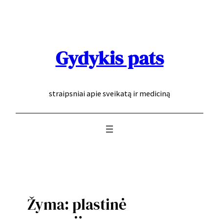
Eiti
prie
turinio
Gydykis pats
straipsniai apie sveikatą ir mediciną
Žyma:
plastinė