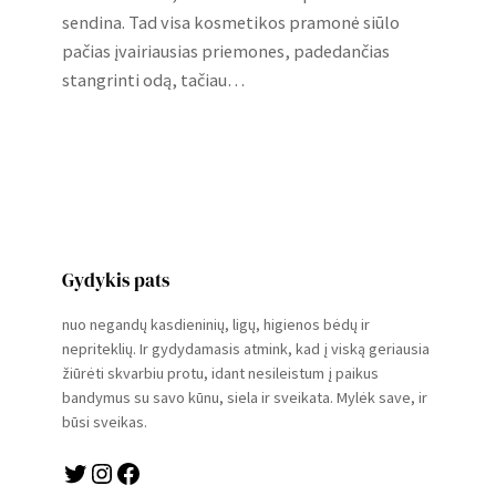
sendina. Tad visa kosmetikos pramonė siūlo
pačias įvairiausias priemones, padedančias
stangrinti odą, tačiau…
Gydykis pats
nuo negandų kasdieninių, ligų, higienos bėdų ir
nepriteklių. Ir gydydamasis atmink, kad į viską geriausia
žiūrėti skvarbiu protu, idant nesileistum į paikus
bandymus su savo kūnu, siela ir sveikata. Mylėk save, ir
būsi sveikas.
Twitter
Instagram
Facebook