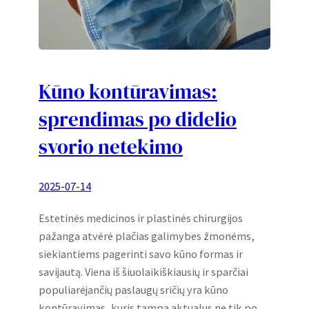
Kūno kontūravimas:
sprendimas po didelio
svorio netekimo
2025-07-14
Estetinės medicinos ir plastinės chirurgijos
pažanga atvėrė plačias galimybes žmonėms,
siekiantiems pagerinti savo kūno formas ir
savijautą. Viena iš šiuolaikiškiausių ir sparčiai
populiarėjančių paslaugų sričių yra kūno
kontūravimas, kuris tampa aktualus ne tik po