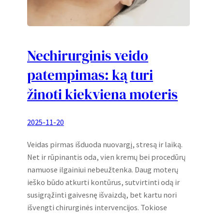
Nechirurginis veido
patempimas: ką turi
žinoti kiekviena moteris
2025-11-20
Veidas pirmas išduoda nuovargį, stresą ir laiką.
Net ir rūpinantis oda, vien kremų bei procedūrų
namuose ilgainiui nebeužtenka. Daug moterų
ieško būdo atkurti kontūrus, sutvirtinti odą ir
susigrąžinti gaivesnę išvaizdą, bet kartu nori
išvengti chirurginės intervencijos. Tokiose