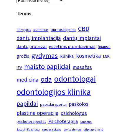
Temos
CBD
alergijos
autizmas
burnos higiena
dantų implantacija
dantų implantai
dantų protezai
estetinis plombavimas
finansai
gydymas
kosmetika
grožis
klinika
LNK
maisto papildai
masažas
LTV
odontologai
oda
medicina
odontologijos klinika
papildai
paskolos
papildai sportui
plastinė operacija
psichologas
Psichoterapija
psichoterapeutas
sandėliai
Satoshi Kazanava
saugus seksas
seksualumas
silpnaprotystė