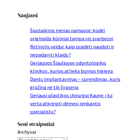
Naujausi
Šiuolaikinis menas namuose: kodėl
originalūs kūriniai tampa vis svarbesni
Retinolis veidui: kaip pradėti naudoti ir
nepadaryti klaidų?
Geriausios Šiauliuose odontologijos
klinikos, kurios atlieka burnos higieną
Dantų implantavimas – sprendimas, kuris
grąžina ne tik šypseną
Geriausi plastikos chirurgai Kaune: į ką
verta atkreipti dėmesį renkantis
specialistą?
Seni straipsniai
Archyvai