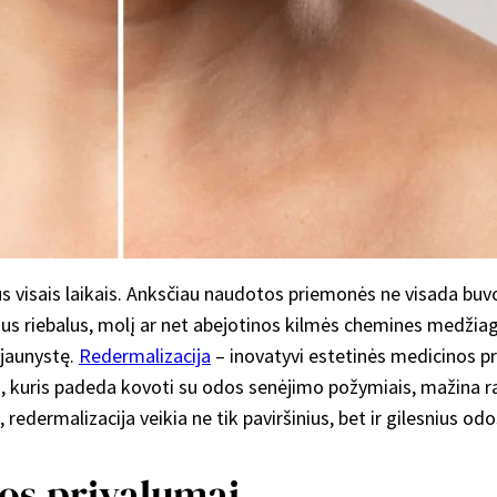
s visais laikais. Anksčiau naudotos priemonės ne visada bu
us riebalus, molį ar net abejotinos kilmės chemines medžiagas
 jaunystę.
Redermalizacija
– inovatyvi estetinės medicinos pr
, kuris padeda kovoti su odos senėjimo požymiais, mažina rau
edermalizacija veikia ne tik paviršinius, bet ir gilesnius odos 
jos privalumai