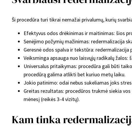
Ši procedūra turi tikrai nemažai privalumų, kurių svarbia
Efektyvus odos drėkinimas ir maitinimas: šios pr
Senėjimo požymių mažinimas: redermalizacija skat
Geresnė odos spalva ir tekstūra: redermalizacij
Veiksminga apsauga nuo laisvųjų radikalų žalos: ši
Universalus pritaikymas: procedūra gali būti taik
procedūrą galima atlikti bet kuriuo metų laiku.
Jokio patinimo: odai nebus sukeliamas joks stres
Greitas rezultatas: procedūros trukmė siekia vos 
mėnesį (reikės 3-4 vizitų).
Kam tinka redermalizaci