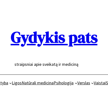
Gydykis pats
straipsniai apie sveikatą ir mediciną
tyba
Ligos
Natūrali medicina
Psihologija
Verslas
Vaistai
S