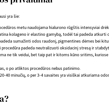
usi yra šie:
ocedūros metu naudojama hialurono rūgštis intensyviai drėki
ina kolageno ir elastino gamybą, todėl tai padeda atkurti o
a padeda sumažinti odos raudonį, pigmentines dėmes bei kit
 procedūra padeda neutralizuoti oksidacinį stresą ir stabdyti
oma ne tik veidui, bet taip pat ir kitoms kūno sritims, kurio
as, o po atliktos procedūros nebus patinimo.
20-40 minučių, o per 3-4 savaites yra visiškai atkuriama odos
ja?