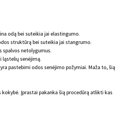
na odą bei suteikia jai elastingumo.
dos struktūrą bei suteikia jai stangrumo.
us spalvos netolygumus.
 ląstelių senėjimą.
se yra pastebimi odos senėjimo požymiai. Maža to, šią
 kokybė. Įprastai pakanka šią procedūrą atlikti kas