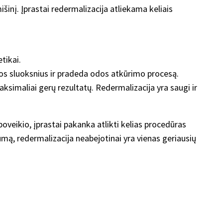
išinį. Įprastai redermalizacija atliekama keliais
etikai.
odos sluoksnius ir pradeda odos atkūrimo procesą.
ksimaliai gerų rezultatų. Redermalizacija yra saugi ir
poveikio, įprastai pakanka atlikti kelias procedūras
mą, redermalizacija neabejotinai yra vienas geriausių