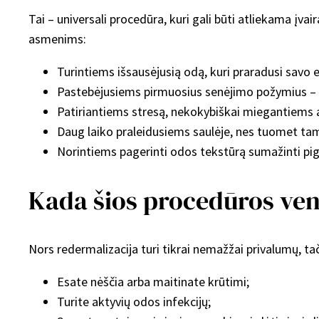
Tai – universali procedūra, kuri gali būti atliekama 
asmenims:
Turintiems išsausėjusią odą, kuri praradusi savo 
Pastebėjusiems pirmuosius senėjimo požymius – 
Patiriantiems stresą, nekokybiškai miegantiems ar
Daug laiko praleidusiems saulėje, nes tuomet ta
Norintiems pagerinti odos tekstūrą sumažinti p
Kada šios procedūros ven
Nors redermalizacija turi tikrai nemažžai privalumų, tač
Esate nėščia arba maitinate krūtimi;
Turite aktyvių odos infekcijų;