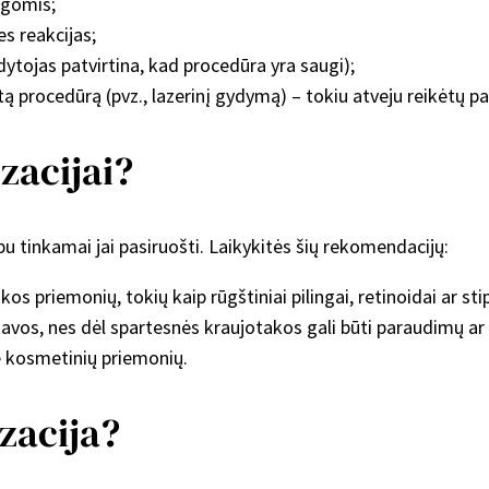
igomis;
es reakcijas;
dytojas patvirtina, kad procedūra yra saugi);
tą procedūrą (pvz., lazerinį gydymą) – tokiu atveju reikėtų pal
zacijai?
 tinkamai jai pasiruošti. Laikykitės šių rekomendacijų:
 priemonių, tokių kaip rūgštiniai pilingai, retinoidai ar stipr
 kavos, nes dėl spartesnės kraujotakos gali būti paraudimų ar
e kosmetinių priemonių.
zacija?