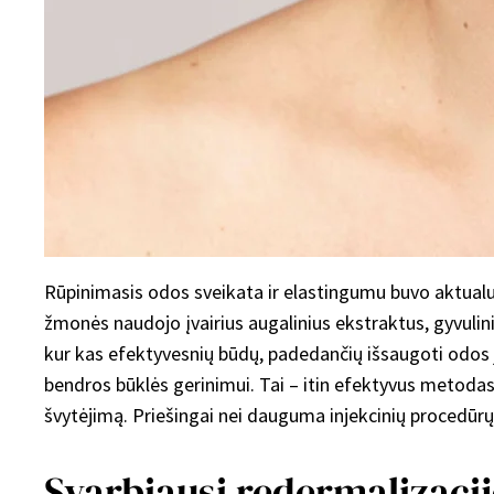
Rūpinimasis odos sveikata ir elastingumu buvo aktualu
žmonės naudojo įvairius augalinius ekstraktus, gyvulini
kur kas efektyvesnių būdų, padedančių išsaugoti odos
bendros būklės gerinimui. Tai – itin efektyvus metodas
švytėjimą. Priešingai nei dauguma injekcinių procedūrų, r
Svarbiausi redermalizaci