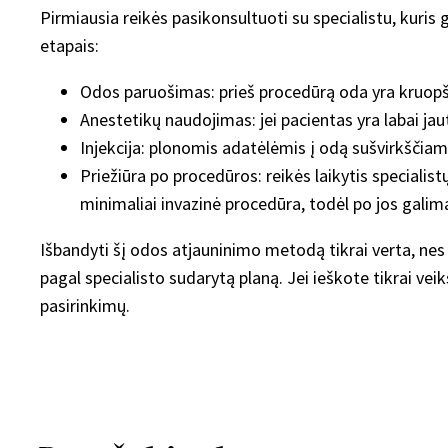
Pirmiausia reikės pasikonsultuoti su specialistu, kuris g
etapais:
Odos paruošimas: prieš procedūrą oda yra kruopš
Anestetikų naudojimas: jei pacientas yra labai jau
Injekcija: plonomis adatėlėmis į odą sušvirkščiam
Priežiūra po procedūros: reikės laikytis speciali
minimaliai invazinė procedūra, todėl po jos galima 
Išbandyti šį odos atjauninimo metodą tikrai verta, nes 
pagal specialisto sudarytą planą. Jei ieškote tikrai v
pasirinkimų.