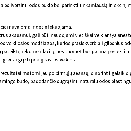
alės įvertinti odos būklę bei parinkti tinkamiausią injekcinį m
čiai nuvaloma ir dezinfekuojama.
trus skausmui, gali būti naudojami vietiškai veikiantys anest
os veikliosios medžiagos, kurios prasiskverbia į gilesnius 
stų pateiktų rekomendacijų, nes tuomet bus galima pasiekti ma
greitai grįžti prie įprastos veiklos.
rezultatai matomi jau po pirmųjų seansų, o norint ilgalaikio 
eiksmingo būdo, padedančio sugrąžinti natūralų odos elastingu