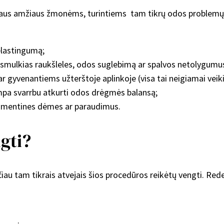
įvairaus amžiaus žmonėms, turintiems tam tikrų odos problem
elastingumą;
smulkias raukšleles, odos suglebimą ar spalvos netolygumu
 gyvenantiems užterštoje aplinkoje (visa tai neigiamai veik
mpa svarrbu atkurti odos drėgmės balansą;
igmentines dėmes ar paraudimus.
gti?
iau tam tikrais atvejais šios procedūros reikėtų vengti. Reder