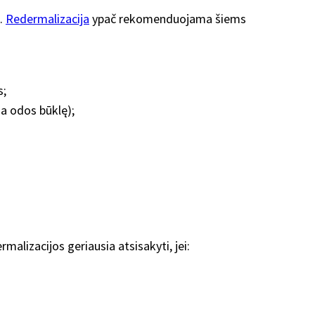
ų.
Redermalizacija
ypač rekomenduojama šiems
s;
ia odos būklę);
malizacijos geriausia atsisakyti, jei: