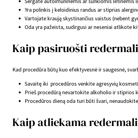
Sergate autoimuninėmis ar sunkiomis lėtinėmis l
Yra polinkis į keloidinius randus ar stiprias alergin
Vartojate kraują skystinančius vaistus (nebent gy
Oda yra pažeista, sudirgusi ar neseniai atlikote ki
Kaip pasiruošti redermali
Kad procedūra būtų kuo efektyvesnė ir saugesnė, svarbu
Savaitę iki procedūros venkite agresyvių kosmetikos
Prieš procedūrą nevartokite alkoholio ir stiprios
Procedūros dieną oda turi būti švari, nenaudokit
Kaip atliekama redermali