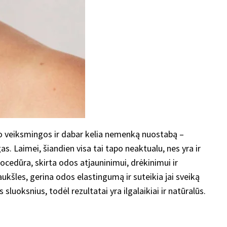
vo veiksmingos ir dabar kelia nemenką nuostabą –
. Laimei, šiandien visa tai tapo neaktualu, nes yra ir
ocedūra, skirta odos atjauninimui, drėkinimui ir
kšles, gerina odos elastingumą ir suteikia jai sveiką
sluoksnius, todėl rezultatai yra ilgalaikiai ir natūralūs.