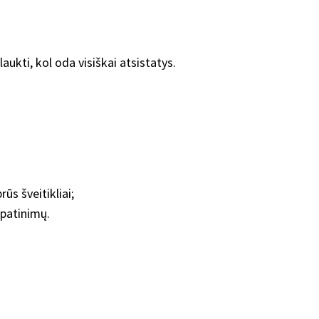
aukti, kol oda visiškai atsistatys.
ūs šveitikliai;
 patinimų.