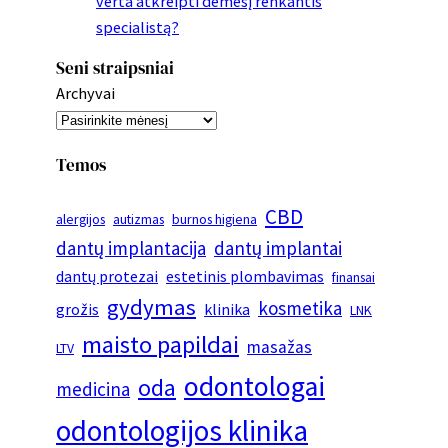
verta atkreipti dėmesį renkantis
specialistą?
Seni straipsniai
Archyvai
Temos
CBD
alergijos
autizmas
burnos higiena
dantų implantacija
dantų implantai
dantų protezai
estetinis plombavimas
finansai
gydymas
kosmetika
grožis
klinika
LNK
maisto papildai
masažas
LTV
odontologai
oda
medicina
odontologijos klinika