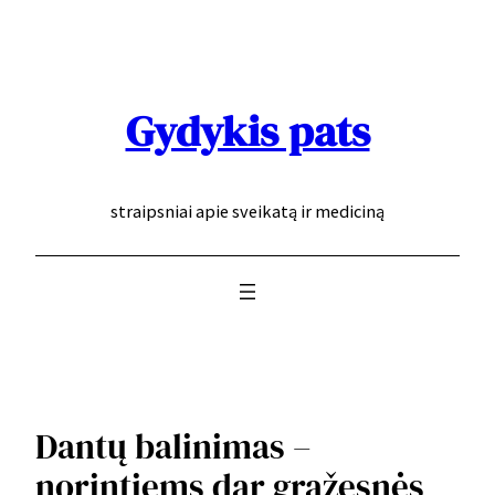
Eiti
prie
turinio
Gydykis pats
straipsniai apie sveikatą ir mediciną
Dantų balinimas –
norintiems dar gražesnės