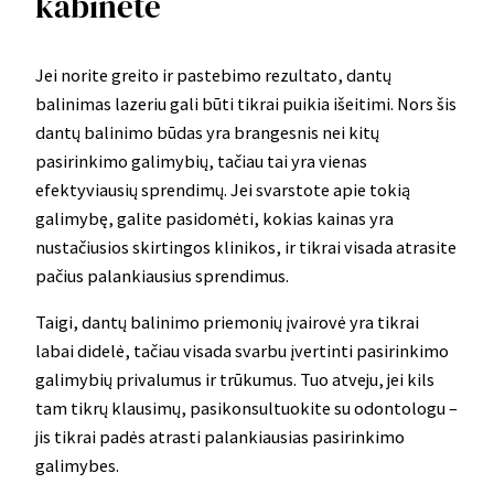
kabinete
Jei norite greito ir pastebimo rezultato, dantų
balinimas lazeriu gali būti tikrai puikia išeitimi. Nors šis
dantų balinimo būdas yra brangesnis nei kitų
pasirinkimo galimybių, tačiau tai yra vienas
efektyviausių sprendimų. Jei svarstote apie tokią
galimybę, galite pasidomėti, kokias kainas yra
nustačiusios skirtingos klinikos, ir tikrai visada atrasite
pačius palankiausius sprendimus.
Taigi, dantų balinimo priemonių įvairovė yra tikrai
labai didelė, tačiau visada svarbu įvertinti pasirinkimo
galimybių privalumus ir trūkumus. Tuo atveju, jei kils
tam tikrų klausimų, pasikonsultuokite su odontologu –
jis tikrai padės atrasti palankiausias pasirinkimo
galimybes.