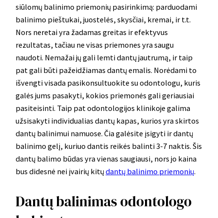
siūlomų balinimo priemonių pasirinkimą: parduodami
balinimo pieštukai, juostelės, skysčiai, kremai, ir t.t.
Nors neretai yra žadamas greitas ir efektyvus
rezultatas, tačiau ne visas priemones yra saugu
naudoti. Nemažai jų gali lemti dantų jautrumą, ir taip
pat gali būti pažeidžiamas dantų emalis. Norėdami to
išvengti visada pasikonsultuokite su odontologu, kuris
galės jums pasakyti, kokios priemonės gali geriausiai
pasiteisinti. Taip pat odontologijos klinikoje galima
užsisakyti individualias dantų kapas, kurios yra skirtos
dantų balinimui namuose. Čia galėsite įsigyti ir dantų
balinimo gelį, kuriuo dantis reikės balinti 3-7 naktis. Šis
dantų balimo būdas yra vienas saugiausi, nors jo kaina
bus didesnė nei įvairių kitų
dantų balinimo priemonių
.
Dantų balinimas odontologo