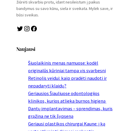
žiūrėti skvarbiu protu, idant nesileistum į paikus
bandymus su savo kūnu, siela ir sveikata. Mylėk save, ir
būsi sveikas.
Twitter
Instagram
Facebook
Naujausi
Šiuolaikinis menas namuose: kodėl
originalūs kūriniai tampa vis svarbesni
Retinolis veidui: kaip pradėti naudoti ir
nepadaryti klaidų?
Geriausios Šiauliuose odontologijos
klinikos, kurios atlieka burnos higieną
Dantų implantavimas – sprendimas, kuris
grąžina ne tik šypseną
Geriausi plastikos chirurgai Kaune: į ką