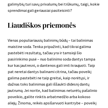
galimybių turi savų privalumų bei trūkumų, taigi, kokie
sprendimai gali geriausiai pasiteisinti?
Liaudiškos priemonės
Vienas populiariausių balinimų būdų – tai balinimas
maistine soda. Tenka pripažinti, kad tikrai galima
pastebėti rezultatą, tačiau yra ir tamsioji šio
pasirinkimo pusė – nuo balinimo soda dantys tampa
kur kas jautresni, o dantenos gali imti kraujuoti. Taip
pat neretai dantys balinami citrina, tačiau poveikį
galima pastebėti ne taip greitai, kaip norėtųsi, ir
dažnas toks balinimas gali iššaukti didesnį dantų
jautrumą. Jei norite, kad balinimas neturėtų pašalinio
poveikio, galite rinktis arbatmedžio arba kokoso
aliejų. Žinoma, reikės apsišarvuoti kantrybe – poveikį