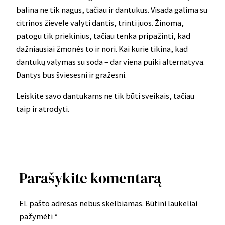
balina ne tik nagus, tačiau ir dantukus. Visada galima su
citrinos žievele valyti dantis, trinti juos. Žinoma,
patogu tik priekinius, tačiau tenka pripažinti, kad
dažniausiai žmonės to ir nori. Kai kurie tikina, kad
dantukų valymas su soda – dar viena puiki alternatyva.
Dantys bus šviesesni ir gražesni.
Leiskite savo dantukams ne tik būti sveikais, tačiau
taip ir atrodyti.
Parašykite komentarą
El. pašto adresas nebus skelbiamas.
Būtini laukeliai
pažymėti
*