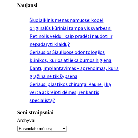
Naujausi
Šiuolaikinis menas namuose: kodėl
originalūs kūriniai tampa vis svarbesni
Retinolis veidui: kaip pradėti naudoti ir
nepadaryti klaidų?
Geriausios Šiauliuose odontologijos
klinikos, kurios atlieka burnos higieną
Dantų implantavimas – sprendimas, kuris
grąžina ne tik šypseną
Geriausi plastikos chirurgai Kaune: į ką
verta atkreipti dėmesį renkantis
specialistą?
Seni straipsniai
Archyvai