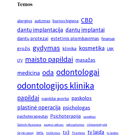
Temos
CBD
alergijos
autizmas
burnos higiena
dantų implantacija
dantų implantai
dantų protezai
estetinis plombavimas
finansai
gydymas
kosmetika
grožis
klinika
LNK
maisto papildai
masažas
LTV
odontologai
oda
medicina
odontologijos klinika
papildai
paskolos
papildai sportui
plastinė operacija
psichologas
Psichoterapija
psichoterapeutas
sandėliai
Satoshi Kazanava
saugus seksas
seksualumas
silpnaprotystė
tv laida
tv3
Skylė sienoj
SWSL
troškimas
TV antena
tv laidos