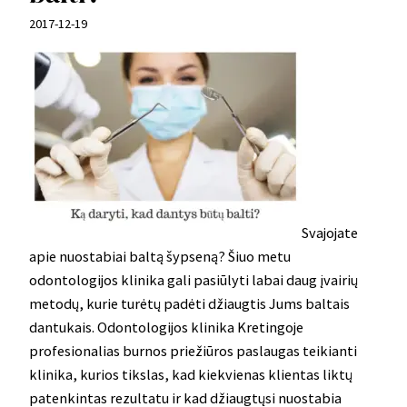
2017-12-19
Svajojate
apie nuostabiai baltą šypseną? Šiuo metu
odontologijos klinika gali pasiūlyti labai daug įvairių
metodų, kurie turėtų padėti džiaugtis Jums baltais
dantukais. Odontologijos klinika Kretingoje
profesionalias burnos priežiūros paslaugas teikianti
klinika, kurios tikslas, kad kiekvienas klientas liktų
patenkintas rezultatu ir kad džiaugtųsi nuostabia