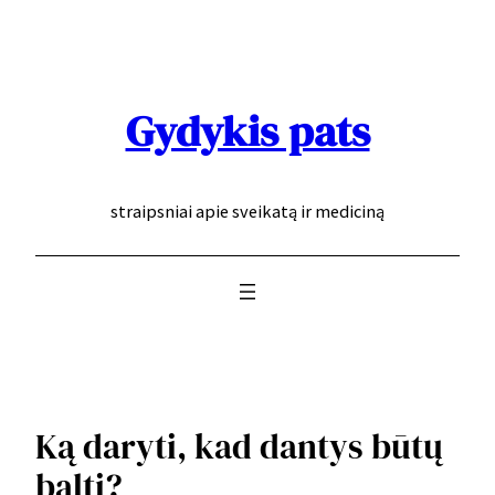
Eiti
prie
turinio
Gydykis pats
straipsniai apie sveikatą ir mediciną
Ką daryti, kad dantys būtų
balti?