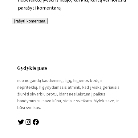
parašyti komentarą.
Gydykis pats
nuo negandų kasdieninių, ligų, higienos bėdų ir
nepriteklių. Ir gydydamasis atmink, kad į viską geriausia
žiūrėti skvarbiu protu, idant nesileistum į paikus
bandymus su savo kūnu, siela ir sveikata. Mylėk save, ir
būsi sveikas.
Twitter
Instagram
Facebook