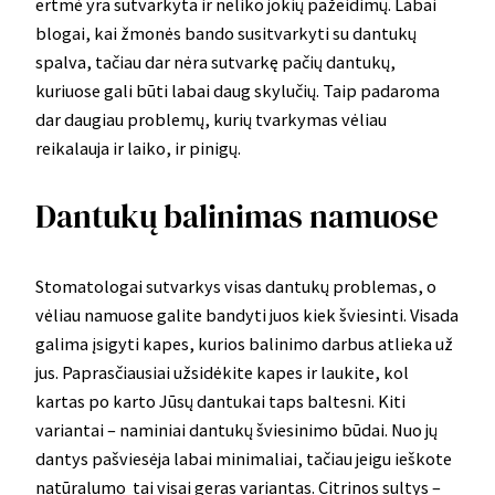
ertmė yra sutvarkyta ir neliko jokių pažeidimų. Labai
blogai, kai žmonės bando susitvarkyti su dantukų
spalva, tačiau dar nėra sutvarkę pačių dantukų,
kuriuose gali būti labai daug skylučių. Taip padaroma
dar daugiau problemų, kurių tvarkymas vėliau
reikalauja ir laiko, ir pinigų.
Dantukų balinimas namuose
Stomatologai sutvarkys visas dantukų problemas, o
vėliau namuose galite bandyti juos kiek šviesinti. Visada
galima įsigyti kapes, kurios balinimo darbus atlieka už
jus. Paprasčiausiai užsidėkite kapes ir laukite, kol
kartas po karto Jūsų dantukai taps baltesni. Kiti
variantai – naminiai dantukų šviesinimo būdai. Nuo jų
dantys pašviesėja labai minimaliai, tačiau jeigu ieškote
natūralumo tai visai geras variantas. Citrinos sultys –