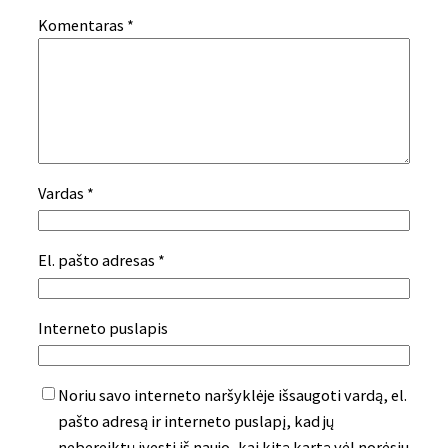
Komentaras
*
Vardas
*
El. pašto adresas
*
Interneto puslapis
Noriu savo interneto naršyklėje išsaugoti vardą, el.
pašto adresą ir interneto puslapį, kad jų
nebereiktų įvesti iš naujo, kai kitą kartą vėl norėsiu