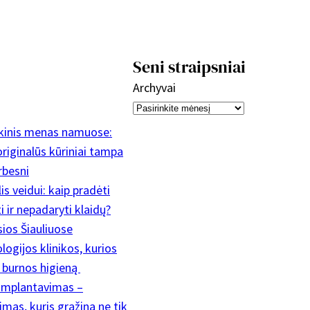
Seni straipsniai
Archyvai
ikinis menas namuose:
riginalūs kūriniai tampa
rbesni
is veidui: kaip pradėti
 ir nepadaryti klaidų?
sios Šiauliuose
ogijos klinikos, kurios
a burnos higieną
implantavimas –
mas, kuris grąžina ne tik