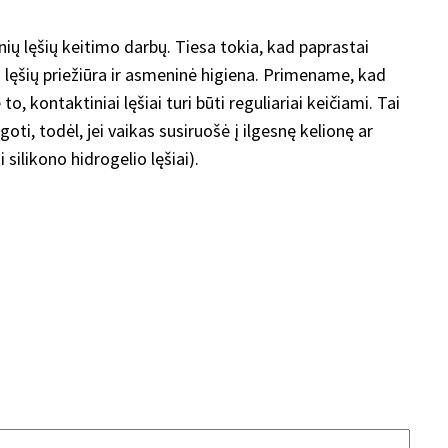
nių lęšių keitimo darbų. Tiesa tokia, kad paprastai
a lęšių priežiūra ir asmeninė higiena. Primename, kad
o, kontaktiniai lęšiai turi būti reguliariai keičiami. Tai
oti, todėl, jei vaikas susiruošė į ilgesnę kelionę ar
silikono hidrogelio lęšiai).