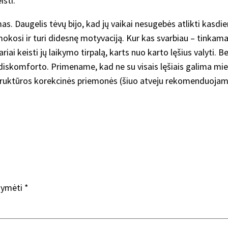
isti.
as. Daugelis tėvų bijo, kad jų vaikai nesugebės atlikti kasdie
u mokosi ir turi didesnę motyvaciją. Kur kas svarbiau – tinkam
ai keisti jų laikymo tirpalą, karts nuo karto lęšius valyti. Be t
o diskomforto. Primename, kad ne su visais lęšiais galima mieg
 struktūros korekcinės priemonės (šiuo atveju rekomenduojami 
ažymėti
*