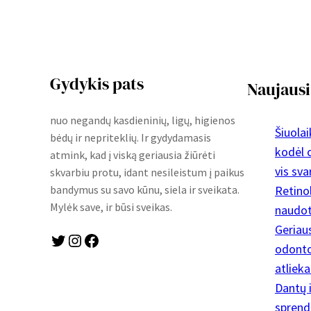
Gydykis pats
Naujausi
nuo negandų kasdieninių, ligų, higienos
Šiuola
bėdų ir nepriteklių. Ir gydydamasis
kodėl o
atmink, kad į viską geriausia žiūrėti
vis sva
skvarbiu protu, idant nesileistum į paikus
Retinol
bandymus su savo kūnu, siela ir sveikata.
Mylėk save, ir būsi sveikas.
naudoti
Geriau
Twitter
Instagram
Facebook
odontol
atliek
Dantų 
sprendi