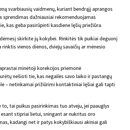
 vieną svarbiausių vaidmenų, kuriant bendrąjį aprangos
sis sprendimas dažniausiai rekomenduojamas
e, kas geba pasirūpinti kasdiene lęšių priežiūra.
dėmesį skirkite jų kokybei. Rinkitės tik puikiai deguonį
 rinktis vienos dienos, dviejų savaičių ar mėnesio
aprastai minėtoji korekcijos priemonė
rėtų nešioti tie, kas negailės savo laiko ir pastangų
e – netinkamai prižiūrimi kontaktiniai lęšiai gali tapti
e to, tai puikus pasirinkimas tuo atveju, jei paauglys
ant stipriai lietui, sningant ar nukritus oro
as, kadangi net ir patys kokybiškiausi akiniai gali