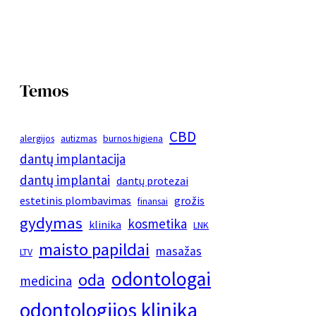
Temos
CBD
alergijos
autizmas
burnos higiena
dantų implantacija
dantų implantai
dantų protezai
estetinis plombavimas
grožis
finansai
gydymas
kosmetika
klinika
LNK
maisto papildai
masažas
LTV
odontologai
oda
medicina
odontologijos klinika