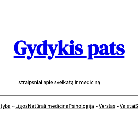
Gydykis pats
straipsniai apie sveikatą ir mediciną
tyba
Ligos
Natūrali medicina
Psihologija
Verslas
Vaistai
S