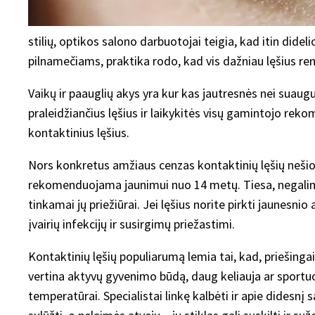
stilių, optikos salono darbuotojai teigia, kad itin didel
pilnamečiams, praktika rodo, kad vis dažniau lęšius renk
Vaikų ir paauglių akys yra kur kas jautresnės nei suaug
praleidžiančius lęšius ir laikykitės visų gamintojo rek
kontaktinius lęšius.
Nors konkretus amžiaus cenzas kontaktinių lęšių neši
rekomenduojama jaunimui nuo 14 metų. Tiesa, negalima pa
tinkamai jų priežiūrai. Jei lęšius norite pirkti jaunesni
įvairių infekcijų ir susirgimų priežastimi.
Kontaktinių lęšių populiarumą lemia tai, kad, priešingai 
vertina aktyvų gyvenimo būdą, daug keliauja ar sportuoj
temperatūrai. Specialistai linkę kalbėti ir apie didesn