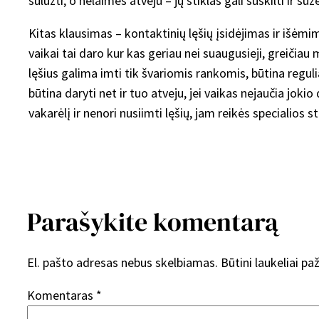
sulūžti, o nelaimės atveju – jų stiklas gali suskilti ir suže
Kitas klausimas – kontaktinių lęšių įsidėjimas ir išėmim
vaikai tai daro kur kas geriau nei suaugusieji, greičia
lęšius galima imti tik švariomis rankomis, būtina reguliari
būtina daryti net ir tuo atveju, jei vaikas nejaučia joki
vakarėlį ir nenori nusiimti lęšių, jam reikės specialios
Parašykite komentarą
El. pašto adresas nebus skelbiamas.
Būtini laukeliai p
Komentaras
*