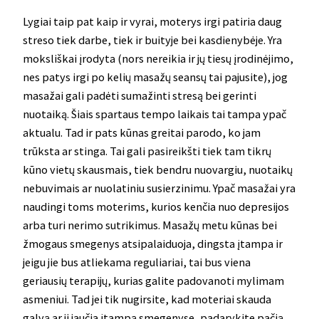
Lygiai taip pat kaip ir vyrai, moterys irgi patiria daug
streso tiek darbe, tiek ir buityje bei kasdienybėje. Yra
moksliškai įrodyta (nors nereikia ir jų tiesų įrodinėjimo,
nes patys irgi po kelių masažų seansų tai pajusite), jog
masažai gali padėti sumažinti stresą bei gerinti
nuotaiką. Šiais spartaus tempo laikais tai tampa ypač
aktualu. Tad ir pats kūnas greitai parodo, ko jam
trūksta ar stinga. Tai gali pasireikšti tiek tam tikrų
kūno vietų skausmais, tiek bendru nuovargiu, nuotaikų
nebuvimais ar nuolatiniu susierzinimu. Ypač masažai yra
naudingi toms moterims, kurios kenčia nuo depresijos
arba turi nerimo sutrikimus. Masažų metu kūnas bei
žmogaus smegenys atsipalaiduoja, dingsta įtampa ir
jeigu jie bus atliekama reguliariai, tai bus viena
geriausių terapijų, kurias galite padovanoti mylimam
asmeniui. Tad jei tik nugirsite, kad moteriai skauda
galvą ar ji jaučia įtampą smegenyse, padarykite pačią