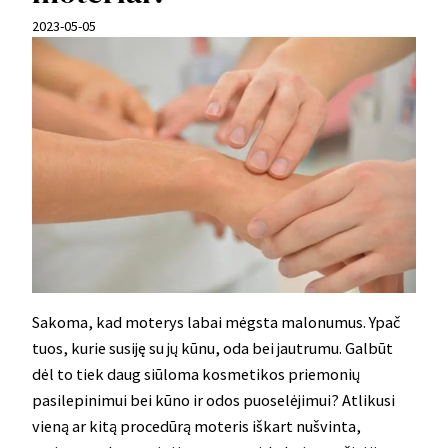
2023-05-05
Sakoma, kad moterys labai mėgsta malonumus. Ypač
tuos, kurie susiję su jų kūnu, oda bei jautrumu. Galbūt
dėl to tiek daug siūloma kosmetikos priemonių
pasilepinimui bei kūno ir odos puoselėjimui? Atlikusi
vieną ar kitą procedūrą moteris iškart nušvinta,