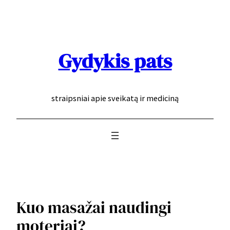
Eiti
prie
turinio
Gydykis pats
straipsniai apie sveikatą ir mediciną
Kuo masažai naudingi
moteriai?