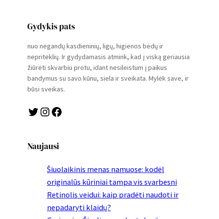
Gydykis pats
nuo negandų kasdieninių, ligų, higienos bėdų ir
nepriteklių. Ir gydydamasis atmink, kad į viską geriausia
žiūrėti skvarbiu protu, idant nesileistum į paikus
bandymus su savo kūnu, siela ir sveikata. Mylėk save, ir
būsi sveikas.
Twitter
Instagram
Facebook
Naujausi
Šiuolaikinis menas namuose: kodėl
originalūs kūriniai tampa vis svarbesni
Retinolis veidui: kaip pradėti naudoti ir
nepadaryti klaidų?