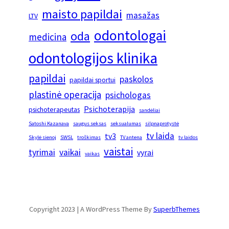
maisto papildai
masažas
LTV
odontologai
oda
medicina
odontologijos klinika
papildai
paskolos
papildai sportui
plastinė operacija
psichologas
Psichoterapija
psichoterapeutas
sandėliai
Satoshi Kazanava
saugus seksas
seksualumas
silpnaprotystė
tv laida
tv3
Skylė sienoj
SWSL
troškimas
TV antena
tv laidos
vaistai
tyrimai
vaikai
vyrai
vaikas
Copyright 2023 | A WordPress Theme By
SuperbThemes