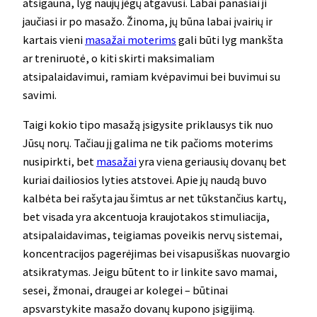
atsigauna, lyg naujų jėgų atgavusi. Labai panašiai ji
jaučiasi ir po masažo. Žinoma, jų būna labai įvairių ir
kartais vieni
masažai moterims
gali būti lyg mankšta
ar treniruotė, o kiti skirti maksimaliam
atsipalaidavimui, ramiam kvėpavimui bei buvimui su
savimi.
Taigi kokio tipo masažą įsigysite priklausys tik nuo
Jūsų norų. Tačiau jį galima ne tik pačioms moterims
nusipirkti, bet
masažai
yra viena geriausių dovanų bet
kuriai dailiosios lyties atstovei. Apie jų naudą buvo
kalbėta bei rašyta jau šimtus ar net tūkstančius kartų,
bet visada yra akcentuoja kraujotakos stimuliacija,
atsipalaidavimas, teigiamas poveikis nervų sistemai,
koncentracijos pagerėjimas bei visapusiškas nuovargio
atsikratymas. Jeigu būtent to ir linkite savo mamai,
sesei, žmonai, draugei ar kolegei – būtinai
apsvarstykite masažo dovanų kupono įsigijimą.