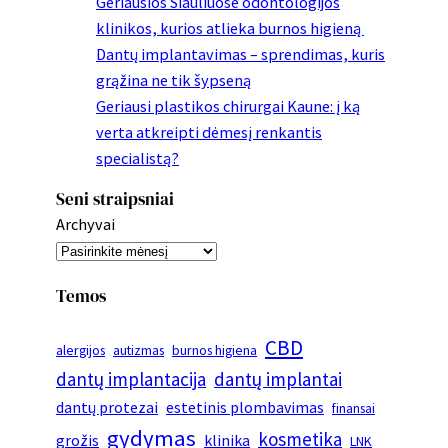
Geriausios Šiauliuose odontologijos
klinikos, kurios atlieka burnos higieną
Dantų implantavimas – sprendimas, kuris
grąžina ne tik šypseną
Geriausi plastikos chirurgai Kaune: į ką
verta atkreipti dėmesį renkantis
specialistą?
Seni straipsniai
Archyvai
Temos
CBD
alergijos
autizmas
burnos higiena
dantų implantacija
dantų implantai
dantų protezai
estetinis plombavimas
finansai
gydymas
kosmetika
grožis
klinika
LNK