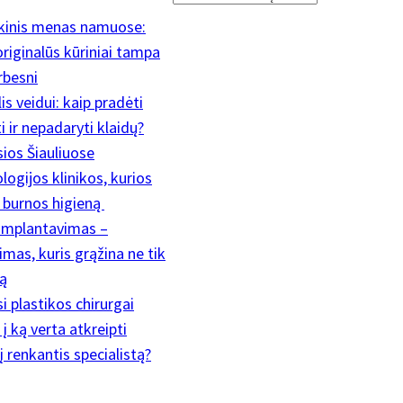
ikinis menas namuose:
riginalūs kūriniai tampa
rbesni
is veidui: kaip pradėti
 ir nepadaryti klaidų?
sios Šiauliuose
ogijos klinikos, kurios
a burnos higieną
implantavimas –
mas, kuris grąžina ne tik
ą
i plastikos chirurgai
į ką verta atkreipti
 renkantis specialistą?