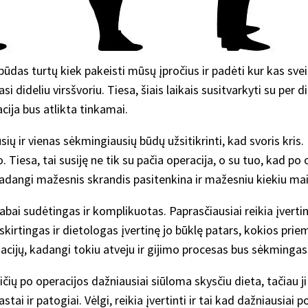
as turtų kiek pakeisti mūsų įpročius ir padėti kur kas sveikiau
 dideliu virsšvoriu. Tiesa, šiais laikais susitvarkyti su per d
acija bus atlikta tinkamai.
ių ir vienas sėkmingiausių būdų užsitikrinti, kad svoris kris. I
 Tiesa, tai susiję ne tik su pačia operacija, o su tuo, kad p
 kadangi mažesnis skrandis pasitenkina ir mažesniu kiekiu ma
bai sudėtingas ir komplikuotas. Paprasčiausiai reikia įvertin
irtingas ir dietologas įvertinę jo būklę patars, kokios priem
acijų, kadangi tokiu atveju ir gijimo procesas bus sėkmingas ir
vaičių po operacijos dažniausiai siūloma skysčiu dieta, tačia
ai ir patogiai. Vėlgi, reikia įvertinti ir tai kad dažniausiai po