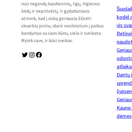
nuo negandų kasdieninių, ligų, higienos
Šiuola
bėdų ir nepriteklių. Ir gydydamasis
kodėl o
atmink, kad į viską geriausia žiūrėti
vis sva
skvarbiu protu, idant nesileistum į paikus
Retinol
bandymus su savo kūnu, siela ir sveikata.
Mylėk save, ir būsi sveikas.
naudoti
Geriau
Twitter
Instagram
Facebook
odontol
atliek
Dantų 
sprendi
šypsen
Geriaus
Kaune: 
dėmesį