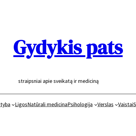
Gydykis pats
straipsniai apie sveikatą ir mediciną
tyba
Ligos
Natūrali medicina
Psihologija
Verslas
Vaistai
S