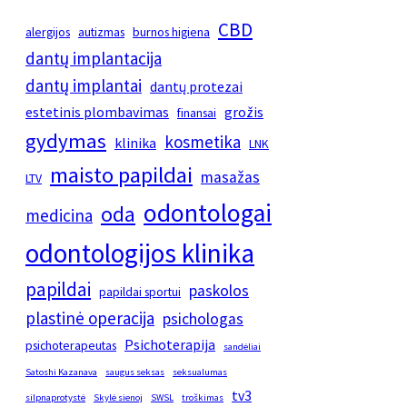
CBD
alergijos
autizmas
burnos higiena
dantų implantacija
dantų implantai
dantų protezai
estetinis plombavimas
grožis
finansai
gydymas
kosmetika
klinika
LNK
maisto papildai
masažas
LTV
odontologai
oda
medicina
odontologijos klinika
papildai
paskolos
papildai sportui
plastinė operacija
psichologas
Psichoterapija
psichoterapeutas
sandėliai
Satoshi Kazanava
saugus seksas
seksualumas
tv3
silpnaprotystė
Skylė sienoj
SWSL
troškimas