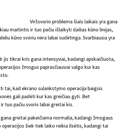
Viršsvorio problema šiais laikais yra gana
 maitintis ir tuo pačiu išlaikyti dailias kūno linijas,
ideliu kūno svoriu nėra labai sudėtinga. Svarbiausia yra
r jis tikrai kris gana intensyviai, kadangi apskaičiuota,
o operacijos žmogus paprasčiausiai valgo kur kas
isto.
ti tai, kad ekrano sulankstymo operacija baigsis
onės gali padėti kur kas greičiau gyti. Bet
 tuo pačiu svoris labai greitai kis.
u ji gana greitai pakeičiama normalia, kadangi žmogaus
 operacijos šiek tiek laiko reikia ilsėtis, kadangi tai