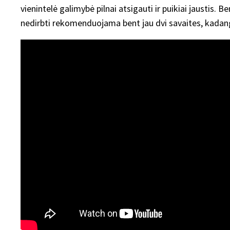
vienintelė galimybė pilnai atsigauti ir puikiai jaustis. Ben
nedirbti rekomenduojama bent jau dvi savaites, kadangi t