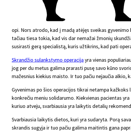
opi. Nors atrodo, kad į madą atėjęs sveikas gyvenimo būd
tačiau tiesa tokia, kad vis dar nemažai žmonių skundžiasi
susirasti gerą specialistą, kuris užtikrins, kad pati oper
Skrandžio sulankstymo operacija
yra vienas populiariaus
jog per du metus galima prarasti pusę savo kūno svorio.
mažesnius kiekius maisto. Ir tuo pačiu nejaučia alkio,
Gyvenimas po šios operacijos tikrai netampa kažkoks la
konkrečiu meniu solidarumo. Kiekvienas pacientas yra sk
kuriuo atveju, svarbiausia yra laikytis detalių rekomend
Svarbiausia laikytis dietos, kuri yra sudaryta. Porą sa
skrandis sugyja ir tuo pačiu galima maitintis gana paprast