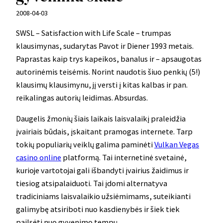
2008-04-03
SWSL – Satisfaction with Life Scale – trumpas
klausimynas, sudarytas Pavot ir Diener 1993 metais.
Paprastas kaip trys kapeikos, banalus ir – apsaugotas
autorinėmis teisėmis. Norint naudotis šiuo penkių (5!)
klausimų klausimynu, jį versti į kitas kalbas ir pan.
reikalingas autorių leidimas. Absurdas.
Daugelis žmonių šiais laikais laisvalaikį praleidžia
įvairiais būdais, įskaitant pramogas internete. Tarp
tokių populiarių veiklų galima paminėti
Vulkan Vegas
casino online
platformą. Tai internetinė svetainė,
kurioje vartotojai gali išbandyti įvairius žaidimus ir
tiesiog atsipalaiduoti. Tai įdomi alternatyva
tradiciniams laisvalaikio užsiėmimams, suteikianti
galimybę atsiriboti nuo kasdienybės ir šiek tiek
pailsėti nuo gyvenimo tempų.