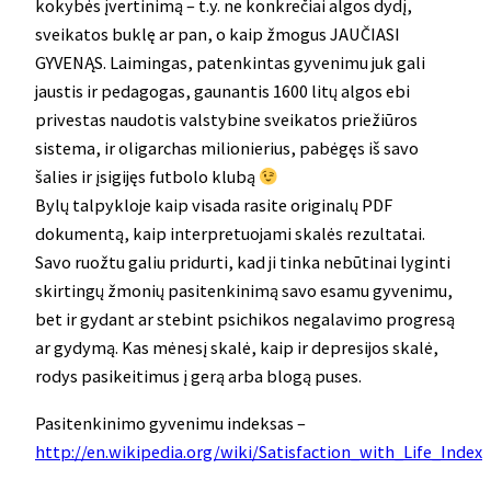
kokybės įvertinimą – t.y. ne konkrečiai algos dydį,
sveikatos buklę ar pan, o kaip žmogus JAUČIASI
GYVENĄS. Laimingas, patenkintas gyvenimu juk gali
jaustis ir pedagogas, gaunantis 1600 litų algos ebi
privestas naudotis valstybine sveikatos priežiūros
sistema, ir oligarchas milionierius, pabėgęs iš savo
šalies ir įsigijęs futbolo klubą
Bylų talpykloje kaip visada rasite originalų PDF
dokumentą, kaip interpretuojami skalės rezultatai.
Savo ruožtu galiu pridurti, kad ji tinka nebūtinai lyginti
skirtingų žmonių pasitenkinimą savo esamu gyvenimu,
bet ir gydant ar stebint psichikos negalavimo progresą
ar gydymą. Kas mėnesį skalė, kaip ir depresijos skalė,
rodys pasikeitimus į gerą arba blogą puses.
Pasitenkinimo gyvenimu indeksas –
http://en.wikipedia.org/wiki/Satisfaction_with_Life_Index