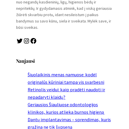
nuo negandų kasdieninių, ligų, higienos bėdų ir
nepriteklių. Ir gydydamasis atmink, kad į viską geriausia
žiūrėti skvarbiu protu, idant nesileistum į paikus
bandymus su savo kūnu, siela ir sveikata. Mylėk save, ir
būsi sveikas.
Twitter
Instagram
Facebook
Naujausi
Šiuolaikinis menas namuose: kodėl
originalūs kūriniai tampa vis svarbesni
Retinolis veidui: kaip pradėti naudoti ir
nepadaryti klaidų?
Geriausios Šiauliuose odontologijos
klinikos, kurios atlieka burnos higieną
Dantų implantavimas – sprendimas, kuris
grąžina ne tik šypseną