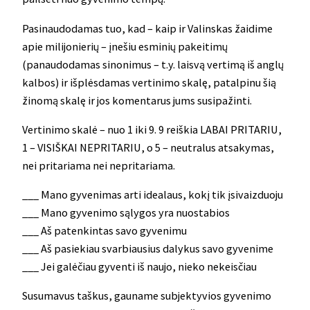
Pasinaudodamas tuo, kad – kaip ir Valinskas žaidime
apie milijonierių – įnešiu esminių pakeitimų
(panaudodamas sinonimus – t.y. laisvą vertimą iš anglų
kalbos) ir išplėsdamas vertinimo skalę, patalpinu šią
žinomą skalę ir jos komentarus jums susipažinti.
Vertinimo skalė – nuo 1 iki 9. 9 reiškia LABAI PRITARIU,
1 – VISIŠKAI NEPRITARIU, o 5 – neutralus atsakymas,
nei pritariama nei nepritariama.
___ Mano gyvenimas arti idealaus, kokį tik įsivaizduoju
___ Mano gyvenimo sąlygos yra nuostabios
___ Aš patenkintas savo gyvenimu
___ Aš pasiekiau svarbiausius dalykus savo gyvenime
___ Jei galėčiau gyventi iš naujo, nieko nekeisčiau
Susumavus taškus, gauname subjektyvios gyvenimo