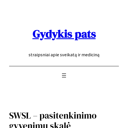
Eiti
prie
turinio
Gydykis pats
straipsniai apie sveikatą ir mediciną
SWSL – pasitenkinimo
gyvenimu skalė