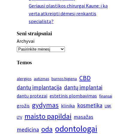
Geriausi plastikos chirurgai Kaune: į ką
verta atkreipti dėmesį renkantis
specialistą?
Seni straipsniai
Archyvai
Temos
CBD
alergijos
autizmas
burnos higiena
dantų implantacija
dantų implantai
dantų protezai
estetinis plombavimas
finansai
gydymas
kosmetika
grožis
klinika
LNK
maisto papildai
masažas
LTV
odontologai
oda
medicina