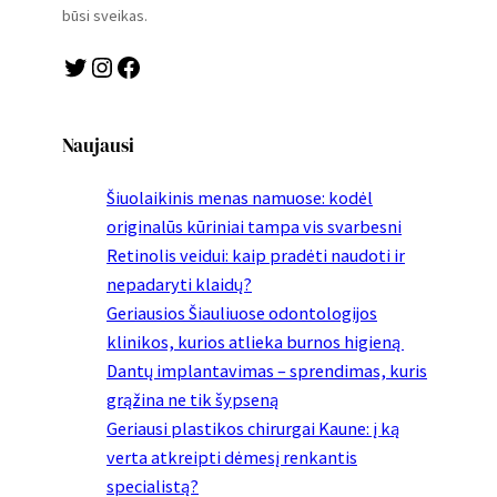
būsi sveikas.
Twitter
Instagram
Facebook
Naujausi
Šiuolaikinis menas namuose: kodėl
originalūs kūriniai tampa vis svarbesni
Retinolis veidui: kaip pradėti naudoti ir
nepadaryti klaidų?
Geriausios Šiauliuose odontologijos
klinikos, kurios atlieka burnos higieną
Dantų implantavimas – sprendimas, kuris
grąžina ne tik šypseną
Geriausi plastikos chirurgai Kaune: į ką
verta atkreipti dėmesį renkantis
specialistą?