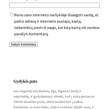
Noriu savo interneto naršyklėje išsaugoti vardą, el.
pašto adresą ir interneto puslapį, kad jų
nebereiktų įvesti iš naujo, kai kitą kartą vėl norėsiu
parašyti komentarą.
Gydykis pats
nuo negandų kasdieninių, ligų, higienos bėdų ir
nepriteklių. Ir gydydamasis atmink, kad į viską geriausia
žiūrėti skvarbiu protu, idant nesileistum į paikus
bandymus su savo kūnu, siela ir sveikata. Mylėk save, ir