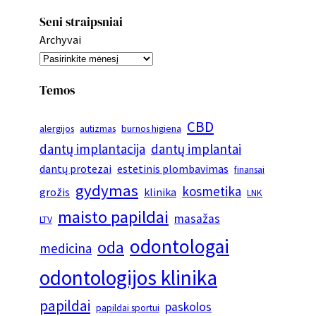
Seni straipsniai
Archyvai
Temos
CBD
alergijos
autizmas
burnos higiena
dantų implantacija
dantų implantai
dantų protezai
estetinis plombavimas
finansai
gydymas
kosmetika
grožis
klinika
LNK
maisto papildai
masažas
LTV
odontologai
oda
medicina
odontologijos klinika
papildai
paskolos
papildai sportui