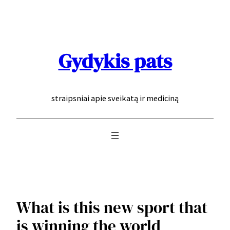
Eiti
prie
turinio
Gydykis pats
straipsniai apie sveikatą ir mediciną
What is this new sport that
is winning the world